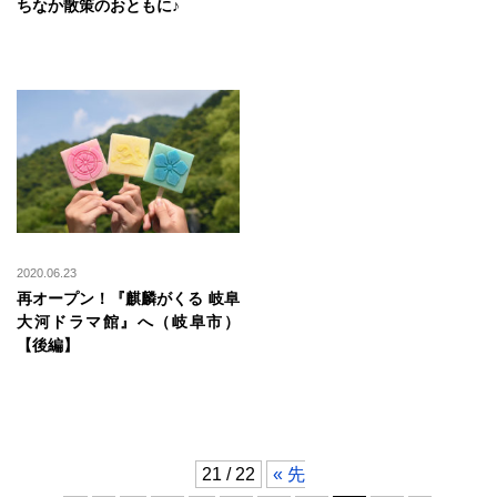
ちなか散策のおともに♪
2020.06.23
再オープン！『麒麟がくる 岐阜
大河ドラマ館』へ（岐阜市）
【後編】
21 / 22
« 先