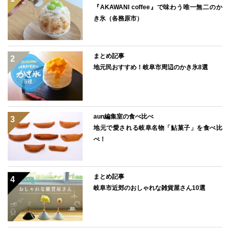
『AKAWANI coffee』で味わう唯一無二のか
き氷（各務原市）
まとめ記事
地元民おすすめ！岐阜市周辺のかき氷8選
aun編集室の食べ比べ
地元で愛される岐阜名物「鮎菓子」を食べ比
べ！
まとめ記事
岐阜市近郊のおしゃれな雑貨屋さん10選