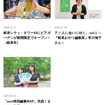
2020.07.17
2020.07.06
岐阜シティ・タワー43にビアガ
アノ人に会いにゆく。vol.1 ～
ーデンが期間限定でオープン！
『岐阜おやつ編集室』常川智子
（岐阜市）
さん～
2020.06.24
「aun特別編集MAP」完成！ま