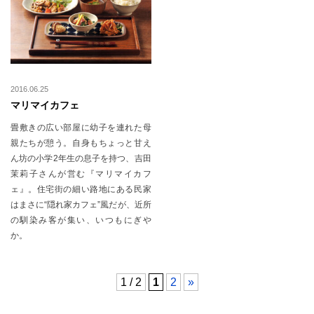
2016.06.25
マリマイカフェ
畳敷きの広い部屋に幼子を連れた母
親たちが憩う。自身もちょっと甘え
ん坊の小学2年生の息子を持つ、吉田
茉莉子さんが営む『マリマイカフ
ェ』。住宅街の細い路地にある民家
はまさに“隠れ家カフェ”風だが、近所
の馴染み客が集い、いつもにぎや
か。
1 / 2
1
2
»