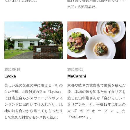
たいない」と評判だ。
生け簀で長良川産の鮎を育てる『十
六兆』の鮎商品だ。
2020.09.18
2020.05.01
Lycka
MaCaroni
美しい緑の芝生の中に映える一軒の
京都や岐阜の飲食店で修業を積んだ
白い平屋。北欧雑貨カフェ『Lycka』
後、本場の味を知るためイタリアを
には店主自らがスウェーデンやフィ
旅した山中剛さんが「自分らしいイ
ンランドに出向いて仕入れたり、現
タリアンを」と、平成19年に地元の
地の知り合いから送ってもらったり
大垣市でオープンした
して集めた雑貨がセンス良く並ぶ。
『MaCaroni』。