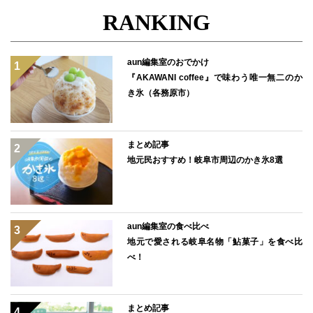
RANKING
aun編集室のおでかけ
『AKAWANI coffee』で味わう唯一無二のか
き氷（各務原市）
まとめ記事
地元民おすすめ！岐阜市周辺のかき氷8選
aun編集室の食べ比べ
地元で愛される岐阜名物「鮎菓子」を食べ比
べ！
まとめ記事