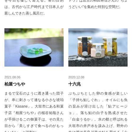
を今日も優しく迎える。客の目的
トワ』は店主の和田将伍さんの “ちょ
は、古代から江戸時代まで日本人が
うどいい”を集めた特別な空間だ。
親しんできた蒸し風呂だ。
2021.08.06
2020.12.08
柏屋つちや
十六兆
まるで宝石のように透き通った団子
ぷちぷちとした卵の食感が楽しい
が、串に刺さって連なる小さな琥珀
「子持ち鮎しぐれ」、オイルにも魚
菓子「Kasane」。大垣市にある和菓
の旨みが溶け出した「鮎アヒージ
子店『柏屋つちや』の槌谷祐哉さん
ョ」、落ち鮎の白子を熟成させた
が手掛けるこの御菓子は、その見た
「白金うるか」。水の都と呼ばれる
目から「美しすぎて食べるのがもっ
大垣市の井戸水を汲み上げ、野外の