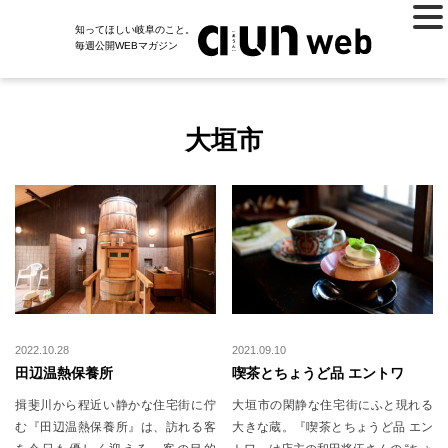
知ってほしい岐阜のこと。
毎週公開WEBマガジン
大垣市
2022.10.28
2021.09.10
田辺温熱保養所
喫茶とちょうど品 エントワ
揖斐川から程近い静かな住宅街に佇
大垣市の閑静な住宅街にふと現れる
む『田辺温熱保養所』は、訪れる客
大きな蔵。『喫茶とちょうど品 エン