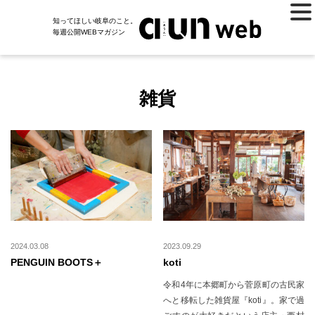
知ってほしい岐阜のこと。
毎週公開WEBマガジン
雑貨
2024.03.08
2023.09.29
PENGUIN BOOTS＋
koti
令和4年に本郷町から菅原町の古民家
へと移転した雑貨屋『koti』。家で過