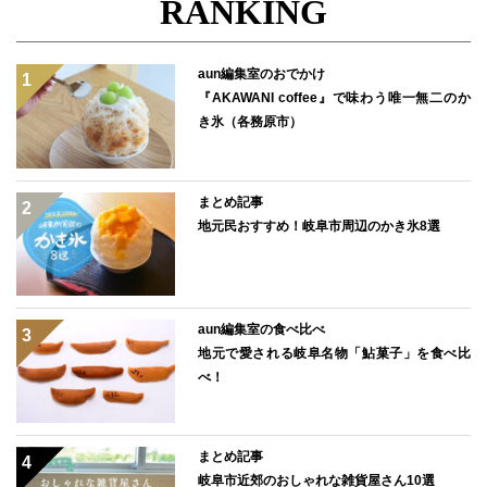
RANKING
aun編集室のおでかけ
『AKAWANI coffee』で味わう唯一無二のか
き氷（各務原市）
まとめ記事
地元民おすすめ！岐阜市周辺のかき氷8選
aun編集室の食べ比べ
地元で愛される岐阜名物「鮎菓子」を食べ比
べ！
まとめ記事
岐阜市近郊のおしゃれな雑貨屋さん10選