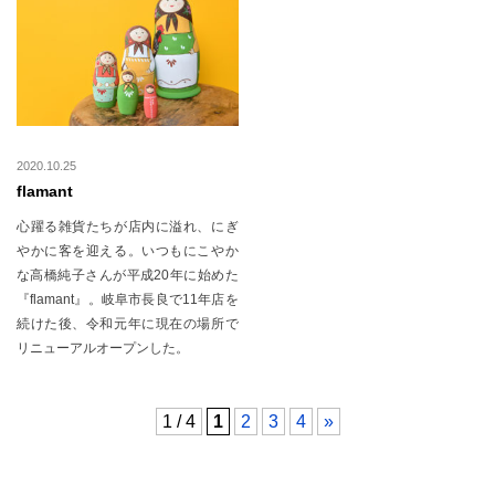
2020.10.25
flamant
心躍る雑貨たちが店内に溢れ、にぎ
やかに客を迎える。いつもにこやか
な高橋純子さんが平成20年に始めた
『flamant』。岐阜市長良で11年店を
続けた後、令和元年に現在の場所で
リニューアルオープンした。
1 / 4
1
2
3
4
»