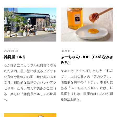
2021.01.08
2020.11.17
雑貨屋コルリ
ふーちゃんSHOP（Café なみき
みち）
心が浮き立つカラフルな雑貨に彩ら
なめらかでさっぱりとした「れん
れた店内。黒い壁に映えるビビッド
げ」、上品な甘さの「アカシア」、
な置物や動物のお面、遊び心のある
個性的な風味の「トチ」。本郷町に
文具、個性的な絵柄のカバンやアク
ある『ふーちゃんSHOP』には、岐
セサリーたち。思わず笑みがこぼれ
阜産をはじめ、国産のはちみつが15
る、楽しい『雑貨屋コルリ』の世界
種類以上揃う。
へ。