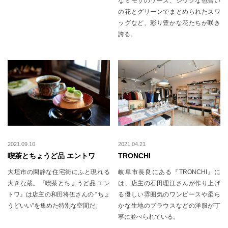
なミモザのリース、シックな色合い
の花とグリーンでまとめられたスワ
ッグなど、彩り豊かな花たちが咲き
誇る。
2021.09.10
2021.04.21
喫茶とちょうど品 エントワ
TRONCHI
大垣市の閑静な住宅街にふと現れる
岐阜市長良にある『TRONCHI』に
大きな蔵。『喫茶とちょうど品 エン
は、店主の石田理江さんが作り上げ
トワ』は店主の和田将伍さんの “ちょ
る優しい雰囲気のワンピースや柔ら
うどいい”を集めた特別な空間だ。
かな生地のブラウスなどの洋服が丁
寧に並べられている。