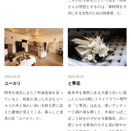
ごすのが大好きだという店主・西村
さんが理想とするのは「家時間を大
切にする女性のための雑貨屋」だ。
2023.05.24
2022.06.10
ユーカリ
と季花
関市を南北にまたぐ幹線道路を走っ
岐阜市を東西に走る大通り沿いに面
ていると、枝葉が茂った大きなユー
したビルの1階にドライフラワー専門
カリの木と味わい深い古材を壁に設
店『と季花』はある。黒いアンティ
えた建物が見えてくる。暮らしと道
ーク調の扉を開くと、木箱からぽこ
具の店『ユーカリ』だ。
ぽこと顔をのぞかせる紫陽花、白い
壁にかかる黄色の小さな花が鮮やか