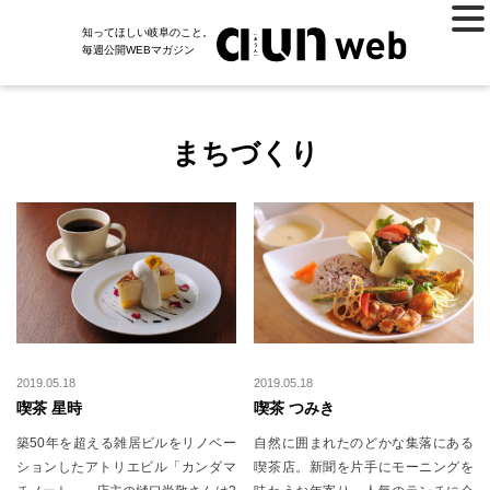
知ってほしい岐阜のこと。
毎週公開WEBマガジン
まちづくり
2019.05.18
2019.05.18
喫茶 星時
喫茶 つみき
築50年を超える雑居ビルをリノベー
自然に囲まれたのどかな集落にある
ションしたアトリエビル「カンダマ
喫茶店。新聞を片手にモーニングを