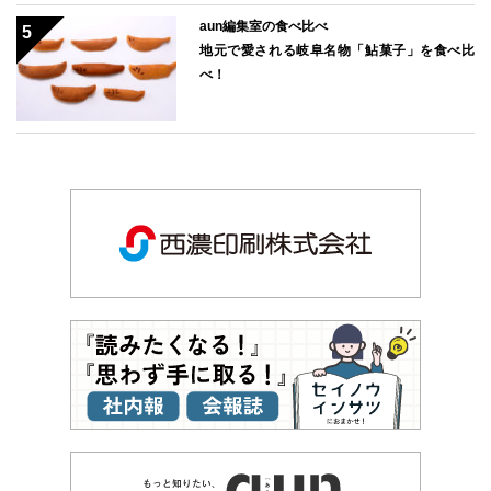
aun編集室の食べ比べ
地元で愛される岐阜名物「鮎菓子」を食べ比
べ！