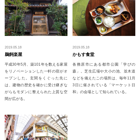
2019.05.18
2019.05.18
鵜飼楽屋
かもす食堂
平成30年5月、築101年を数える家屋
各務原市にある都市公園「学びの
をリノベーションした一軒の宿がオ
森」。芝生広場や大小の池、並木道
ープンした。玄関をくぐった先に
などを備えたこの場所は、毎年11月
は、建物の歴史を確かに受け継ぎな
3日に催されている「マーケット日
がらもモダンに整えられた上質な空
和」の会場として知られている。
間が広がる。