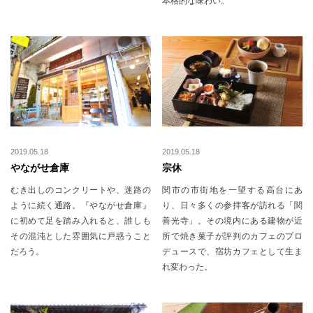
本格的な味わい。
2019.05.18
2019.05.18
やながせ倉庫
宗休
むき出しのコンクリートや、迷路の
関市の市街地を一望する高台にあ
ように続く通路。『やながせ倉庫』
り、日々多くの参拝客が訪れる「関
に初めて足を踏み入れると、誰しも
善光寺」。その境内にある建物が近
その混沌とした雰囲気に戸惑うこと
所で焼き菓子が評判のカフェのプロ
だろう。
デュースで、宿坊カフェとして生ま
れ変わった。