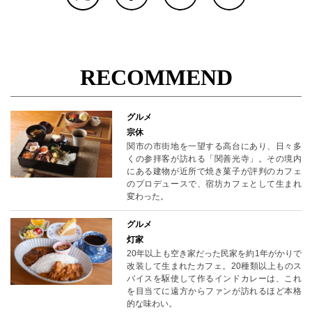
RECOMMEND
グルメ
宗休
関市の市街地を一望する高台にあり、日々多
くの参拝客が訪れる「関善光寺」。その境内
にある建物が近所で焼き菓子が評判のカフェ
のプロデュースで、宿坊カフェとして生まれ
変わった。
グルメ
灯家
20年以上も空き家だった民家を約1年がかりで
改装して生まれたカフェ。20種類以上ものス
パイスを駆使して作るインドカレーは、これ
を目当てに遠方からファンが訪れるほど本格
的な味わい。