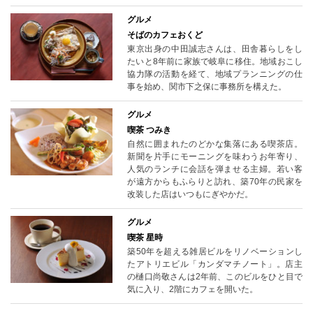
グルメ
そばのカフェおくど
東京出身の中田誠志さんは、田舎暮らしをし
たいと8年前に家族で岐阜に移住。地域おこし
協力隊の活動を経て、地域プランニングの仕
事を始め、関市下之保に事務所を構えた。
グルメ
喫茶 つみき
自然に囲まれたのどかな集落にある喫茶店。
新聞を片手にモーニングを味わうお年寄り、
人気のランチに会話を弾ませる主婦。若い客
が遠方からもふらりと訪れ、築70年の民家を
改装した店はいつもにぎやかだ。
グルメ
喫茶 星時
築50年を超える雑居ビルをリノベーションし
たアトリエビル「カンダマチノート」。店主
の樋口尚敬さんは2年前、このビルをひと目で
気に入り、2階にカフェを開いた。