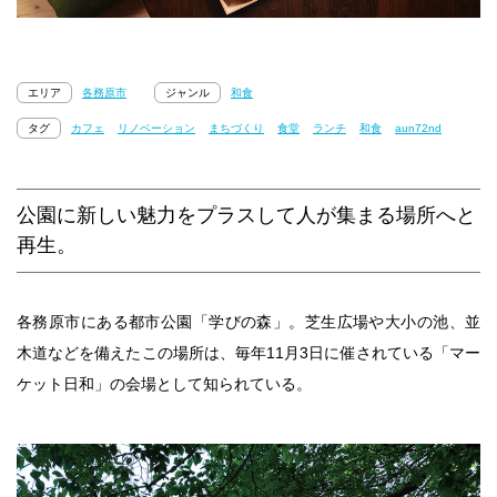
エリア
各務原市
ジャンル
和食
タグ
カフェ
リノベーション
まちづくり
食堂
ランチ
和食
aun72nd
公園に新しい魅力をプラスして人が集まる場所へと
再生。
各務原市にある都市公園「学びの森」。芝生広場や大小の池、並
木道などを備えたこの場所は、毎年11月3日に催されている「マー
ケット日和」の会場として知られている。