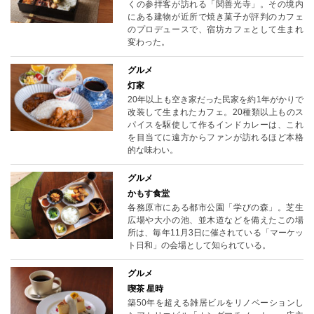
くの参拝客が訪れる「関善光寺」。その境内
にある建物が近所で焼き菓子が評判のカフェ
のプロデュースで、宿坊カフェとして生まれ
変わった。
グルメ
灯家
20年以上も空き家だった民家を約1年がかりで
改装して生まれたカフェ。20種類以上ものス
パイスを駆使して作るインドカレーは、これ
を目当てに遠方からファンが訪れるほど本格
的な味わい。
グルメ
かもす食堂
各務原市にある都市公園「学びの森」。芝生
広場や大小の池、並木道などを備えたこの場
所は、毎年11月3日に催されている「マーケッ
ト日和」の会場として知られている。
グルメ
喫茶 星時
築50年を超える雑居ビルをリノベーションし