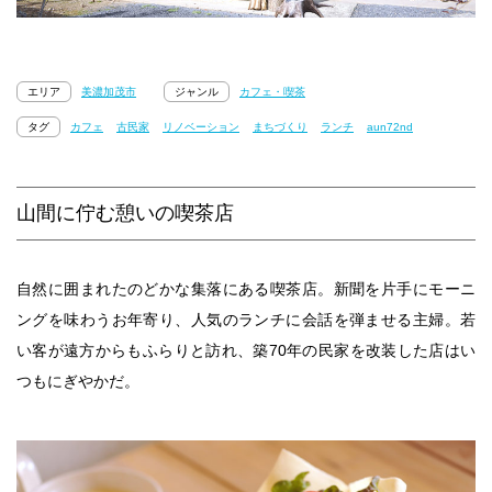
エリア
美濃加茂市
ジャンル
カフェ・喫茶
タグ
カフェ
古民家
リノベーション
まちづくり
ランチ
aun72nd
山間に佇む憩いの喫茶店
自然に囲まれたのどかな集落にある喫茶店。新聞を片手にモーニ
ングを味わうお年寄り、人気のランチに会話を弾ませる主婦。若
い客が遠方からもふらりと訪れ、築70年の民家を改装した店はい
つもにぎやかだ。