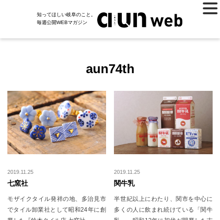
知ってほしい岐阜のこと。
毎週公開WEBマガジン
aun74th
2019.11.25
2019.11.25
七窯社
関牛乳
モザイクタイル発祥の地、多治見市
半世紀以上にわたり、関市を中心に
でタイル卸業社として昭和24年に創
多くの人に飲まれ続けている「関牛