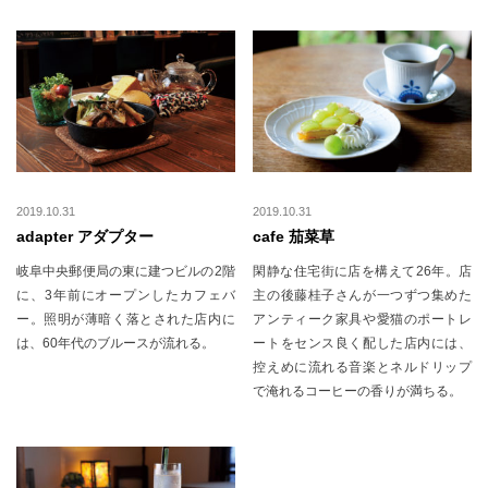
2019.10.31
2019.10.31
adapter アダプター
cafe 茄菜草
岐阜中央郵便局の東に建つビルの2階
閑静な住宅街に店を構えて26年。店
に、3年前にオープンしたカフェバ
主の後藤桂子さんが一つずつ集めた
ー。照明が薄暗く落とされた店内に
アンティーク家具や愛猫のポートレ
は、60年代のブルースが流れる。
ートをセンス良く配した店内には、
控えめに流れる音楽とネルドリップ
で淹れるコーヒーの香りが満ちる。