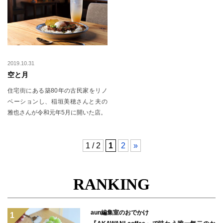
2019.10.31
空と月
住宅街にある築80年の古民家をリノ
ベーションし、稲垣美穂さんと夫の
雅也さんが令和元年5月に開いた店。
1 / 2
1
2
»
RANKING
aun編集室のおでかけ