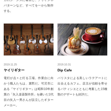
パターンなど、すべてを一から制作
する。
2019.11.25
2019.10.31
ヤイリギター
Dip Cafe
電灯が点々と灯る工場。作業台に向
バリスタによる美しいラテアートに
かう職人たちは、寡黙だ。可児市に
出合えるカフェ。店主が信頼を寄せ
ある『ヤイリギター』は昭和10年創
るパティシエとともに考案した15種
業の「矢入楽器製作所」を継いだ2代
類のデザートも好評だ。
目の矢入一男さんが設立したギター
メーカー。