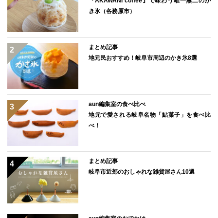
『AKAWANI coffee』で味わう唯一無二のか
き氷（各務原市）
まとめ記事
地元民おすすめ！岐阜市周辺のかき氷8選
aun編集室の食べ比べ
地元で愛される岐阜名物「鮎菓子」を食べ比
べ！
まとめ記事
岐阜市近郊のおしゃれな雑貨屋さん10選