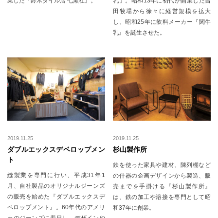
業した『鈴木タイル店 七窯社』。
乳」。昭和13年に初代が開業した吉
田牧場から徐々に経営規模を拡大
し、昭和25年に飲料メーカー『関牛
乳』を誕生させた。
2019.11.25
2019.11.25
ダブルエックスデベロップメン
杉山製作所
ト
鉄を使った家具や建材、陳列棚など
縫製業を専門に行い、平成31年1
の什器の企画デザインから製造、販
月、自社製品のオリジナルジーンズ
売までを手掛ける『杉山製作所』
の販売を始めた『ダブルエックスデ
は、鉄の加工や溶接を専門として昭
ベロップメント』。60年代のアメリ
和37年に創業。
カのジーンズに着目し、デザインや