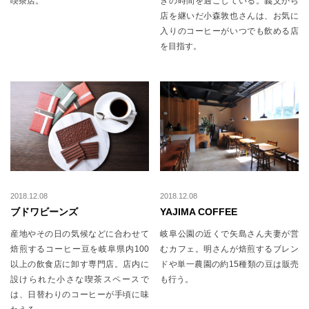
喫茶店。
ぎの時間を過ごしている。義父から
店を継いだ小森敦也さんは、お気に
入りのコーヒーがいつでも飲める店
を目指す。
2018.12.08
2018.12.08
ブドワビーンズ
YAJIMA COFFEE
産地やその日の気候などに合わせて
岐阜公園の近くで矢島さん夫妻が営
焙煎するコーヒー豆を岐阜県内100
むカフェ。明さんが焙煎するブレン
以上の飲食店に卸す専門店。店内に
ドや単一農園の約15種類の豆は販売
設けられた小さな喫茶スペースで
も行う。
は、日替わりのコーヒーが手頃に味