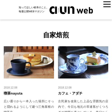
知ってほしい岐阜のこと。
毎週公開WEBマガジン
自家焙煎
2018.12.08
2018.12.08
喫茶nayuta
カフェ・アダチ
広い通りから一本入った場所にそっ
古民家を改装した上品な雰囲気の店
と隠れるようにして建つ三角屋根の
内で、今日も地元の常連客がくつろ