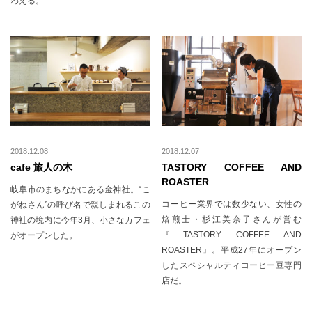
わえる。
2018.12.08
2018.12.07
cafe 旅人の木
TASTORY COFFEE AND
ROASTER
岐阜市のまちなかにある金神社。“こ
コーヒー業界では数少ない、女性の
がねさん”の呼び名で親しまれるこの
焙煎士・杉江美奈子さんが営む
神社の境内に今年3月、小さなカフェ
『TASTORY COFFEE AND
がオープンした。
ROASTER』。平成27年にオープン
したスペシャルティコーヒー豆専門
店だ。