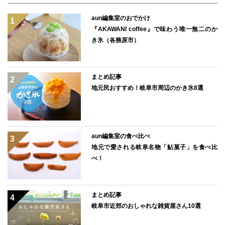
aun編集室のおでかけ
『AKAWANI coffee』で味わう唯一無二のか
き氷（各務原市）
まとめ記事
地元民おすすめ！岐阜市周辺のかき氷8選
aun編集室の食べ比べ
地元で愛される岐阜名物「鮎菓子」を食べ比
べ！
まとめ記事
岐阜市近郊のおしゃれな雑貨屋さん10選