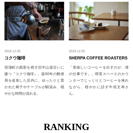
2018.12.05
2018.12.05
コクウ珈琲
SHERPA COFFEE ROASTERS
宿場町の面影を残す旧中山道沿いに
「美味しいコーヒーを出すのが、僕
建つ『コクウ珈琲』。築90年の郵便
の仕事です」。喫茶スペースのカウ
局を改装した店内に、ゆったりと置
ンターでじっくりとコーヒーを淹れ
かれた椅子やテーブルが馴染み、穏
ながら、穏やかに話す中垣文寿さ
やかな時間が流れる。
ん。
RANKING