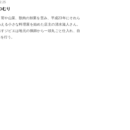
2.25
つむり
、茸や山菜、獣肉の卸業を営み、平成23年にそれら
わえる小さな料理屋を始めた店主の清水滋人さん。
出すジビエは地元の猟師から一頭丸ごと仕入れ、自
体を行う。