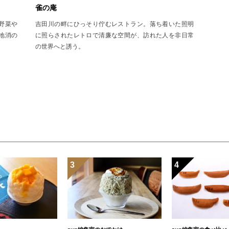
雀の庵
野菜や
吉田川の畔にひっそり佇むレストラン。落ち着いた照明
地消の
に照らされたレトロで清廉な空間が、訪れた人を非日常
の世界へと誘う。