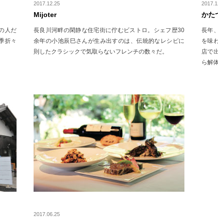
2017.12.25
2017.1
Mijoter
かた
の人だ
長良川河畔の閑静な住宅街に佇むビストロ。シェフ歴30
長年
季折々
余年の小池辰巳さんが生み出すのは、伝統的なレシピに
を味
則したクラシックで気取らないフレンチの数々だ。
店で
ら解
2017.06.25