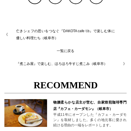
亡きシェフの思いをつなぐ『DAKOTA cafe t.b』で楽しむ体に
優しい料理たち（岐阜市）
一覧に戻る
『煮こみ屋』で楽しむ、ほろほろ牛すじ煮こみ（岐阜市）
RECOMMEND
物腰柔らかな店主が営む、自家焙煎珈琲専門
店『カフェ・カーダモン』（岐阜市）
平成11年にオープンした『カフェ・カーダモ
ン』を取材しました。多くの地元客に愛され
続ける理由の一端をレポートします。