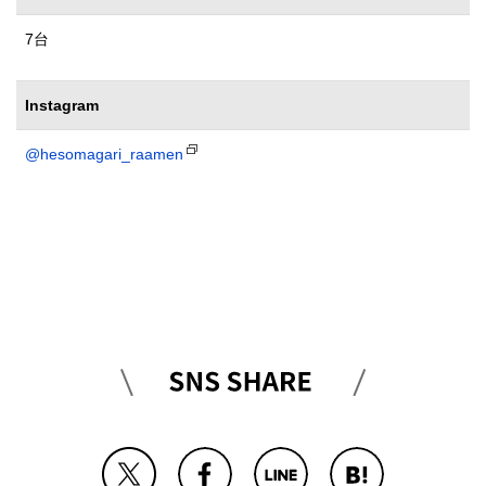
7台
Instagram
@hesomagari_raamen