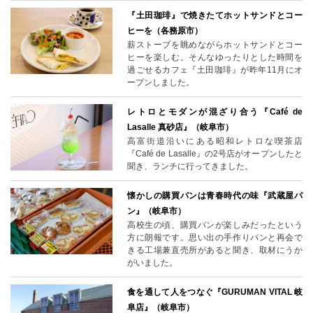
『土田珈琲』で焼きたてホットサンドとコー
ヒーを（各務原市）
薪ストーブを眺めながらホットサンドとコー
ヒーを楽しむ。そんなゆったりとした時間を
過ごせるカフェ『土田珈琲』が昨年11月にオ
ープンしました。
レトロとモダンが混ざり合う『Café de
Lasalle 真砂店』（岐阜市）
高富街道沿いにある昭和レトロな喫茶店
『Café de Lasalle』の2号店がオープンしたと
聞き、ランチに行ってきました。
懐かしの購買パンは青春時代の味『武蔵屋パ
ン』（岐阜市）
高校生の頃、購買パンが楽しみだったという
方に朗報です。思い出の手作りパンと再会で
きる工場兼直売所があると聞き、取材にうか
がいました。
食を通して人をつなぐ『GURUMAN VITAL 岐
阜店』（岐阜市）