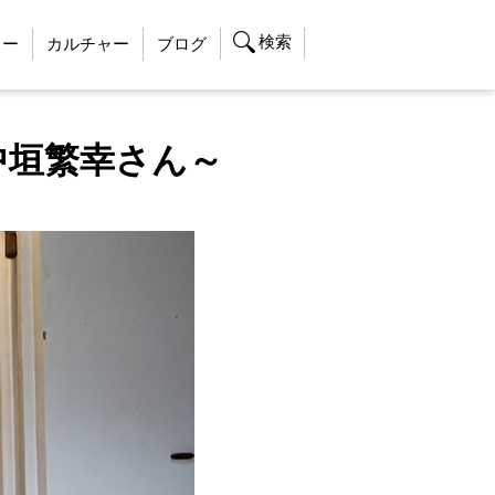
検索
ャー
カルチャー
ブログ
中垣繁幸さん～