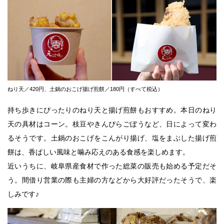
ねり天／420円、土鍋のおこげ揚げ煎餅／180円（すべて税込）
持ち歩きにぴったりのねり天と揚げ煎餅もおすすめ。本日のねり
天の具材はコーン。枝豆やきんぴらごぼうなど、日によって変わ
るそうです。土鍋のおこげをこんがり揚げ、塩をまぶした揚げ煎
餅は、香ばしい風味と噛み応えのある食感を楽しめます。
近いうちに、岐阜県産食材で作った総菜の販売も始める予定だそ
う。間借り営業の際も主婦の方などから大好評だったそうで、楽
しみです♪