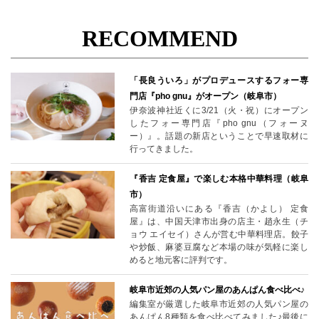
RECOMMEND
「長良ういろ」がプロデュースするフォー専
門店『pho gnu』がオープン（岐阜市）
伊奈波神社近くに3/21（火・祝）にオープン
したフォー専門店『pho gnu（フォーヌ
ー）』。話題の新店ということで早速取材に
行ってきました。
『香吉 定食屋』で楽しむ本格中華料理（岐阜
市）
高富街道沿いにある『香吉（かよし） 定食
屋』は、中国天津市出身の店主・趙永生（チ
ョウ エイセイ）さんが営む中華料理店。餃子
や炒飯、麻婆豆腐など本場の味が気軽に楽し
めると地元客に評判です。
岐阜市近郊の人気パン屋のあんぱん食べ比べ♪
編集室が厳選した岐阜市近郊の人気パン屋の
あんぱん8種類を食べ比べてみました♪最後に