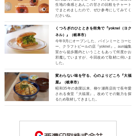
生地の食感とあんこの甘さの比較をチャート
でまとめましたので、ぜひ参考にしてみてく
ださいね。
くつろぎのひとときを街角で『yoknel（ヨク
ネル）』（岐阜市）
今年9月にオープンした、バインミーとコーヒ
ー、クラフトビールの店『yoknel』。aun編集
室から徒歩圏内ということもあって何度かお
邪魔していますが、今回改めて取材に伺いま
した。
変わらない味を守る、心のよりどころ『大福
屋』（岐阜市）
昭和35年の創業以来、柳ケ瀬商店街で長年愛
される食堂『大福屋』。改めてその魅力を探
るため取材してきました。