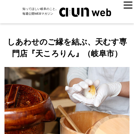
知ってほしい岐阜のこと。
毎週公開WEBマガジン
しあわせのご縁を結ぶ、天むす専
門店『天ころりん』（岐阜市）