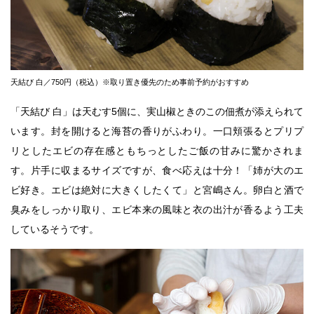
天結び 白／750円（税込）※取り置き優先のため事前予約がおすすめ
「天結び 白」は天むす5個に、実山椒ときのこの佃煮が添えられて
います。封を開けると海苔の香りがふわり。一口頬張るとプリプ
リとしたエビの存在感ともちっとしたご飯の甘みに驚かされま
す。片手に収まるサイズですが、食べ応えは十分！「姉が大のエ
ビ好き。エビは絶対に大きくしたくて」と宮嶋さん。卵白と酒で
臭みをしっかり取り、エビ本来の風味と衣の出汁が香るよう工夫
しているそうです。