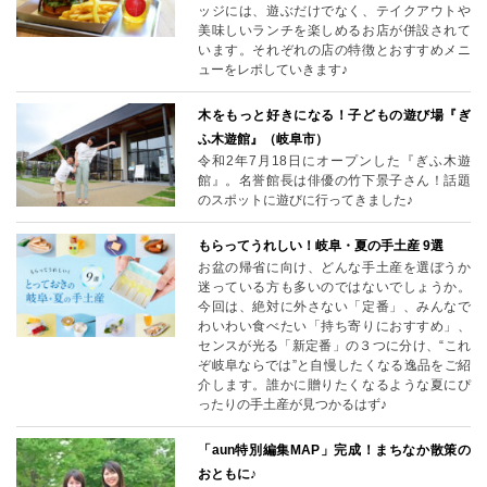
ッジには、遊ぶだけでなく、テイクアウトや
美味しいランチを楽しめるお店が併設されて
います。それぞれの店の特徴とおすすめメニ
ューをレポしていきます♪
木をもっと好きになる！子どもの遊び場『ぎ
ふ木遊館』（岐阜市）
令和2年7月18日にオープンした『ぎふ木遊
館』。名誉館長は俳優の竹下景子さん！話題
のスポットに遊びに行ってきました♪
もらってうれしい！岐阜・夏の手土産 9選
お盆の帰省に向け、どんな手土産を選ぼうか
迷っている方も多いのではないでしょうか。
今回は、絶対に外さない「定番」、みんなで
わいわい食べたい「持ち寄りにおすすめ」、
センスが光る「新定番」の３つに分け、“これ
ぞ岐阜ならでは”と自慢したくなる逸品をご紹
介します。誰かに贈りたくなるような夏にぴ
ったりの手土産が見つかるはず♪
「aun特別編集MAP」完成！まちなか散策の
おともに♪