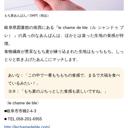
もち麦あんぱん／194円（税込）
岐阜県図書館の南西にある『le chame de ble（ル シャンドゥ ブ
レ） 』の真っ白なあんぱんは、ほかとは違った生地の食感が特
徴。
食物繊維が豊富なもち麦が練り込まれた生地はもっちもち。しっ
とりと炊き上げたあんこにマッチします。
あいな
：「この中で一番もちもちの食感で、まるで大福を食べ
ているみたい！」
ヨネ
：「もち麦のぷちっとした食感も楽しいですね。」
〈le chame de ble〉
■岐阜市市橋2-4-3
■
TEL.
058-201-6955
http://lechamedeble.com/