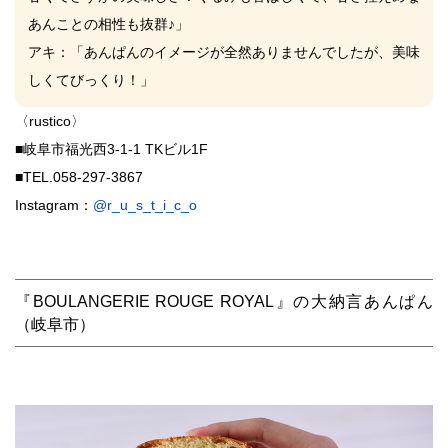
あんことの相性も抜群♪」
アキ
：「あんぱんのイメージが全然ありませんでしたが、美味
しくてびっくり！」
〈rustico〉
■岐阜市福光西3-1-1 TKビル1F
■TEL.
058-297-3867
Instagram：
@r_u_s_t_i_c_o
『BOULANGERIE ROUGE ROYAL』の大納言あんぱん
（岐阜市）