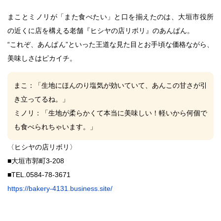
まこ
と
ミノリ
が「また食べたい」と口を揃えたのは、大垣市役所
の近くに店を構える老舗『ヒシヤの店リボリ』のあんぱん。
“これぞ、あんぱん”といった王道な見た目とお手頃な価格ながら、
美味しさはピカイチ。
まこ
：「生地にほんのり塩気が効いていて、あんこの甘さが引
き立ってるね。」
ミノリ
：「生地が柔らかくて本当に美味しい！軽いから何個で
も食べられちゃいます。」
〈ヒシヤの店リボリ〉
■大垣市郭町3-208
■TEL.
0584-78-3671
https://bakery-4131.business.site/