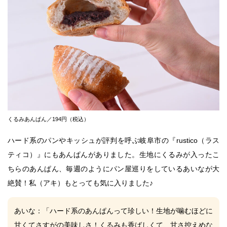
くるみあんぱん／194円（税込）
ハード系のパンやキッシュが評判を呼ぶ岐阜市の『rustico（ラス
ティコ）』にもあんぱんがありました。生地にくるみが入ったこ
ちらのあんぱん、毎週のようにパン屋巡りをしている
あいな
が大
絶賛！私（
アキ
）もとっても気に入りました♪
あいな
：「ハード系のあんぱんって珍しい！生地が噛むほどに
甘くてさすがの美味しさ！くるみも香ばしくて、甘さ控えめな