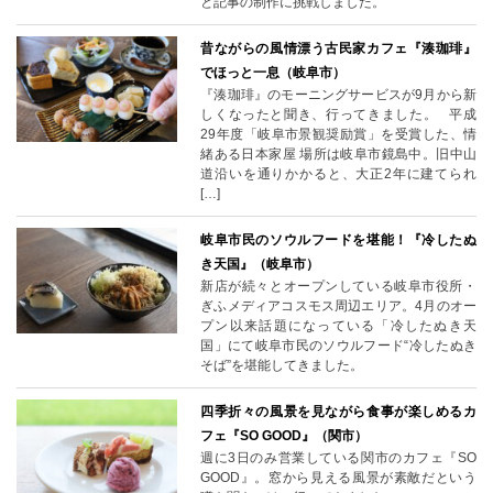
と記事の制作に挑戦しました。
昔ながらの風情漂う古民家カフェ『湊珈琲』
でほっと一息（岐阜市）
『湊珈琲』のモーニングサービスが9月から新
しくなったと聞き、行ってきました。 平成
29年度「岐阜市景観奨励賞」を受賞した、情
緒ある日本家屋 場所は岐阜市鏡島中。旧中山
道沿いを通りかかると、大正2年に建てられ
[…]
岐阜市民のソウルフードを堪能！『冷したぬ
き天国』（岐阜市）
新店が続々とオープンしている岐阜市役所・
ぎふメディアコスモス周辺エリア。4月のオー
プン以来話題になっている「冷したぬき天
国」にて岐阜市民のソウルフード“冷したぬき
そば”を堪能してきました。
四季折々の風景を見ながら食事が楽しめるカ
フェ『SO GOOD』（関市）
週に3日のみ営業している関市のカフェ『SO
GOOD』。窓から見える風景が素敵だという