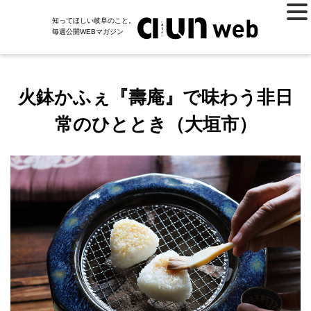
知ってほしい岐阜のこと。
毎週公開WEBマガジン
火鉢かふぇ『壽庵』で味わう非日
常のひととき（大垣市）