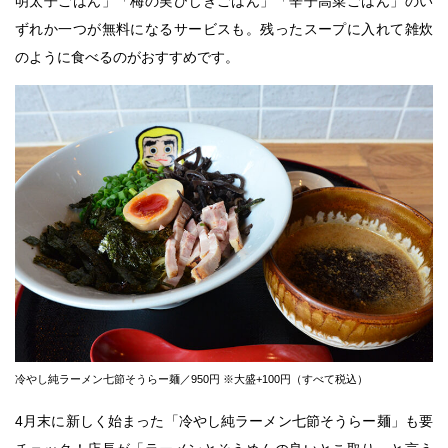
明太子ごはん」「梅の実ひじきごはん」「辛子高菜ごはん」のい
ずれか一つが無料になるサービスも。残ったスープに入れて雑炊
のように食べるのがおすすめです。
冷やし純ラーメン七節そうらー麺／950円 ※大盛+100円（すべて税込）
4月末に新しく始まった「冷やし純ラーメン七節そうらー麺」も要