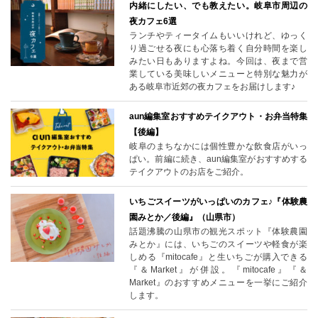
内緒にしたい、でも教えたい。岐阜市周辺の
夜カフェ6選
ランチやティータイムもいいけれど、ゆっく
り過ごせる夜にも心落ち着く自分時間を楽し
みたい日もありますよね。今回は、夜まで営
業している美味しいメニューと特別な魅力が
ある岐阜市近郊の夜カフェをお届けします♪
aun編集室おすすめテイクアウト・お弁当特集
【後編】
岐阜のまちなかには個性豊かな飲食店がいっ
ぱい。前編に続き、aun編集室がおすすめする
テイクアウトのお店をご紹介。
いちごスイーツがいっぱいのカフェ♪『体験農
園みとか／後編』（山県市）
話題沸騰の山県市の観光スポット『体験農園
みとか』には、いちごのスイーツや軽食が楽
しめる『mitocafe』と生いちごが購入できる
『＆Market』が併設。『mitocafe』『＆
Market』のおすすめメニューを一挙にご紹介
します。