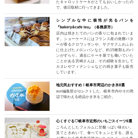
たキャロットケーキがとてもおいしかったの
で、後日取材に行ってきました。
シンプルな中に個性が光るパンを
『bakery&cafe isu』（各務原市）
店内は焼きたてのパンの香りに包まれていま
す。ショーケースにはフランス産の発酵バタ
ーが香るクロワッサンや、サクサクふわふわ
に仕上げたメロンパンなど、約15種類ものパ
ンがずらり。過去にケーキ屋でも働いていた
ことがある宮崎さんは、その経験を生かして
カヌレやフィナンシェなどの焼き菓子も販売
しています。
地元民おすすめ！岐阜市周辺のかき氷8選
aun編集部がセレクトした、岐阜市内やその周
辺で味わえる絶品かき氷をご紹介。
心くすぐる♡岐阜市近郊のいちごスイーツ6選
ころんとしたフォルムに甘酸っぱい味わい。
見てときめいて、食べてキュンとする、誰も