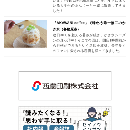
びます♪今回はaun編集室にアルバイトに来て
いる大学生のあんじーと一緒に散策してきま
した！
『AKAWANI coffee』で味わう唯一無二のか
き氷（各務原市）
連日30℃を超える暑さが続き、かき氷シーズ
ンの真っ只中！そこで今回は、開店1時間前か
ら行列ができるという名店を取材。長年多く
のファンに愛される秘密を探ってきました。