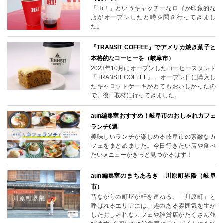
「Hi！」というキャッチーなロゴが印象的な
店がオープンしたと噂を聞き行ってきまし
た。
『TRANSIT COFFEE』でアメリカ焼き菓子と
本格的なコーヒーを（岐阜市）
2023年10月にオープンしたコーヒースタンド
『TRANSIT COFFEE』。オープン日に購入し
たキャロットケーキがとてもおいしかったの
で、後日取材に行ってきました。
aun編集室おすすめ！岐阜市のおしゃれカフェ
ランチ6選
美味しいランチが楽しめる岐阜市の素敵なカ
フェをまとめました。今日行きたい店や食べ
たいメニューがきっと見つかるはず！
aun編集室のまちあるき 川原町界隈（岐阜
市）
昔ながらの町屋が軒を連ねる、「川原町」と
呼ばれるエリアには、趣のある雰囲気を生か
したおしゃれなカフェや雑貨店がたくさん並