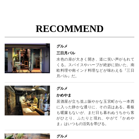
RECOMMEND
グルメ
三日月バル
水色の扉が大きく開き、道に笑い声がもれて
くる。スパイスやハーブが絶妙に効いた、南
欧料理や南インド料理などが味わえる『三日
月バル』だ。
グルメ
かめやま
居酒屋が立ち並ぶ賑やかな玉宮町から一本西
に入った静かな通りに、その店はある。看板
も暖簾もないが、まだ日も暮れぬうちから客
がひとり、ふたりと現れ、やがて『かめや
ま』はいつもの活気を帯びる。
グルメ