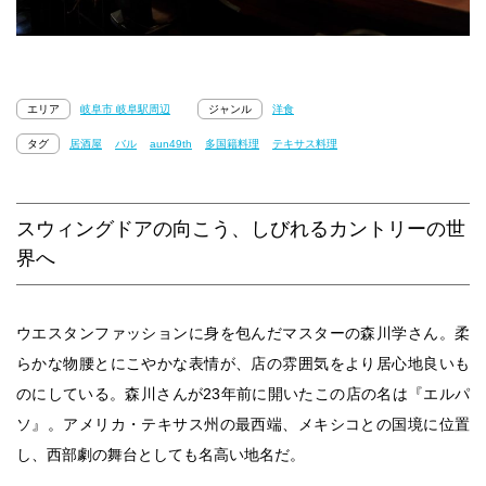
エリア
岐阜市 岐阜駅周辺
ジャンル
洋食
タグ
居酒屋
バル
aun49th
多国籍料理
テキサス料理
スウィングドアの向こう、しびれるカントリーの世
界へ
ウエスタンファッションに身を包んだマスターの森川学さん。柔
らかな物腰とにこやかな表情が、店の雰囲気をより居心地良いも
のにしている。森川さんが23年前に開いたこの店の名は『エルパ
ソ』。アメリカ・テキサス州の最西端、メキシコとの国境に位置
し、西部劇の舞台としても名高い地名だ。