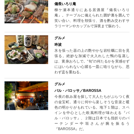
備長いろり庵
柳ケ瀬本通りにある居酒屋『備長いろり
庵』。テーブルに備えられた囲炉裏を囲んで
笑い合い、料理を頬張り、酒を酌み交わすサ
ラリーマンやカップルで深夜まで賑わう。
グルメ
吟波
氷を張った器の上の艶やかな岩牡蠣に目を見
張る。絶妙な加減で火入れした鴨の塩蒸し
は、黄身おろしで。“旬”の何たるかを実感せず
にはいられない心躍る一皿に唸りながら、思
わず盃を重ねる。
グルメ
バル・バロッサ／BAROSSA
今夜の飲み屋を探して大人たちがぶらつく夜
の金宝町。通りに何やら楽しそうな音楽と暖
色の明かりがもれている。地下１階は、スペ
インを中心とした欧風料理が味わえる『バ
ル・バロッサ』、２階は日本でも指折りのバ
ーテンダー中垣さんが腕を振るう
『BAROSSA』だ。