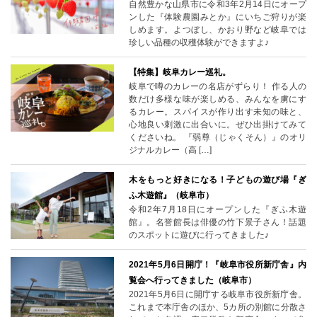
自然豊かな山県市に令和3年2月14日にオープ
ンした『体験農園みとか』にいちご狩りが楽
しめます。よつぼし、かおり野など岐阜では
珍しい品種の収穫体験ができますよ♪
【特集】岐阜カレー巡礼。
岐阜で噂のカレーの名店がずらり！ 作る人の
数だけ多様な味が楽しめる、みんなを虜にす
るカレー。スパイスが作り出す未知の味と、
心地良い刺激に出合いに。ぜひ出掛けてみて
くださいね。 『弱尊（じゃくそん）』のオリ
ジナルカレー（高 […]
木をもっと好きになる！子どもの遊び場『ぎ
ふ木遊館』（岐阜市）
令和2年7月18日にオープンした『ぎふ木遊
館』。名誉館長は俳優の竹下景子さん！話題
のスポットに遊びに行ってきました♪
2021年5月6日開庁！『岐阜市役所新庁舎』内
覧会へ行ってきました（岐阜市）
2021年5月6日に開庁する岐阜市役所新庁舎。
これまで本庁舎のほか、5カ所の別館に分散さ