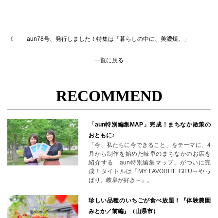
aun78号、発行しました！特集は「暮らしの中に、美濃焼。」
一覧に戻る
RECOMMEND
「aun特別編集MAP」完成！まちなか散策の
おともに♪
「今、私たちに今できること」をテーマに、4
月から制作を始めた岐阜のまちなかのお店を
紹介する「aun特別編集マップ」がついに完
成！タイトルは『MY FAVORITE GIFU～やっ
ぱり、岐阜が好き～』。
珍しい品種のいちごが食べ放題！『体験農園
みとか／前編』（山県市）