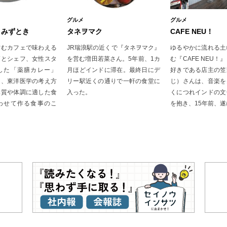
グルメ
グルメ
 みずとき
タネヲマク
CAFE NEU！
営むカフェで味わえる
JR瑞浪駅の近くで『タネヲマク』
ゆるやかに流れる土
師とシェフ、女性スタ
を営む増田若菜さん。5年前、1カ
む『CAFE NEU
した「薬膳カレー」
月ほどインドに滞在。最終日にデ
好きである店主の笠
は、東洋医学の考え方
リー駅近くの通りで一軒の食堂に
じ）さんは、音楽を
体質や体調に適した食
入った。
くにつれインドの文
わせて作る食事のこ
を抱き、15年前、