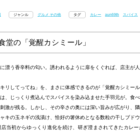
辺
ジャンル
グルメ その他
タグ
カレー
aun69th
スパイス
食堂の「覚醒カシミール」
に漂う香辛料の匂い。誘われるように扉をくぐれば、店主が人
キリしてってね」を、まさに体感できるのが「覚醒カシミール
は、じっくり煮込んでスパイスを染み込ませた手羽元が。食べ
刺激が残る。しかし、その辛さの奥には深い旨みが広がり、隣
ャキの玉ネギの浅漬け、恰好の箸休めとなる数粒の干しブドウ
開店当初からゆっくり進化を続け、研ぎ澄まされてきたカレー