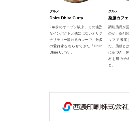
グルメ
グルメ
Dhire Dhire Curry
薬膳カフェ
2年前のオープン以来、その強烈
調剤薬局が
なインパクトと他にはないオリジ
のが、薬剤
ナリティー溢れるカレーで、数多
ッフで考案
の愛好家を唸らせてきた『Dhire
だ。薬膳と
Dhire Curry』。
に基づき、
材を組み合
と。