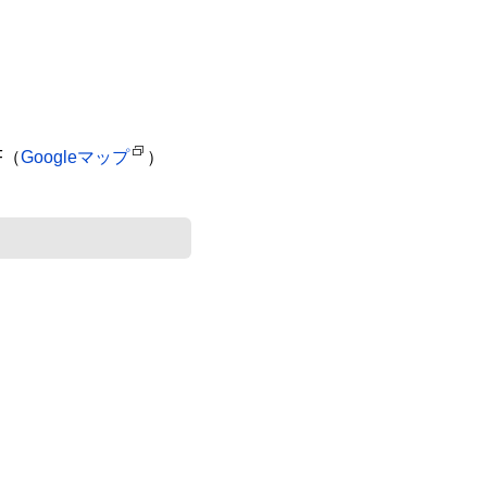
F（
Googleマップ
）