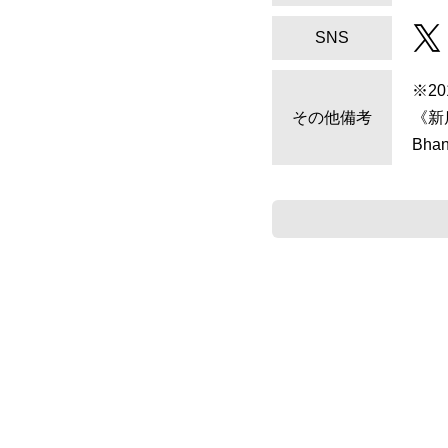
SNS
※2
その他備考
《新
Bh