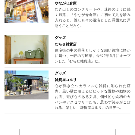
やながせ倉庫
むき出しのコンクリートや、迷路のように続
く通路。『やながせ倉庫』に初めて足を踏み
入れると、誰しもその混沌とした雰囲気に戸
惑うことだろう。
グッズ
むらせ雑貨店
住宅街の中の見落としそうな細い路地に静か
に建つ、一軒の古民家。令和2年6月にオープ
ンした『むらせ雑貨店』だ。
グッズ
雑貨屋コルリ
心が浮き立つカラフルな雑貨に彩られた店
内。黒い壁に映えるビビッドな置物や動物の
お面、遊び心のある文具、個性的な絵柄のカ
バンやアクセサリーたち。思わず笑みがこぼ
れる、楽しい『雑貨屋コルリ』の世界へ。