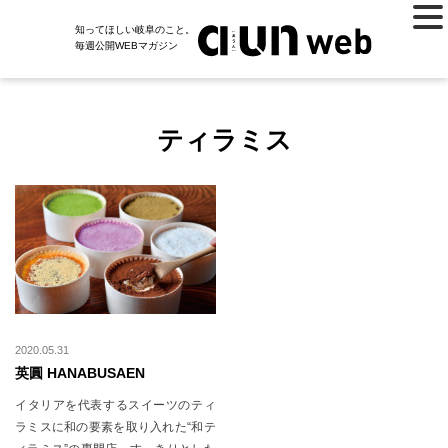
知ってほしい岐阜のこと。
毎週公開WEBマガジン
ティラミス
2020.05.31
英圓 HANABUSAEN
イタリアを代表するスイーツのティ
ラミスに和の要素を取り入れた“和テ