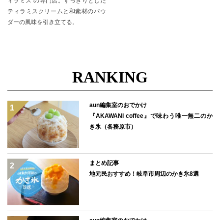
ィラミス”の専門店。すっきりとした
ティラミスクリームと和素材のパウ
ダーの風味を引き立てる。
RANKING
aun編集室のおでかけ
『AKAWANI coffee』で味わう唯一無二のか
き氷（各務原市）
まとめ記事
地元民おすすめ！岐阜市周辺のかき氷8選