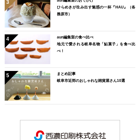
aun編集室のおでかけ
ひらめきが生み出す魅惑の一杯『HAU』（各
務原市）
aun編集室の食べ比べ
地元で愛される岐阜名物「鮎菓子」を食べ比
べ！
まとめ記事
岐阜市近郊のおしゃれな雑貨屋さん10選