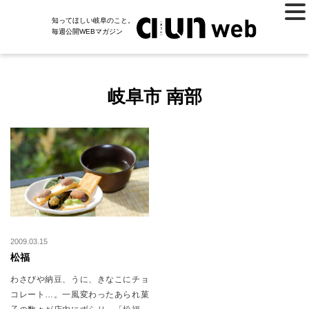
知ってほしい岐阜のこと。
毎週公開WEBマガジン
岐阜市 南部
2009.03.15
松福
わさびや納豆、うに、きなこにチョ
コレート…。一風変わったあられ菓