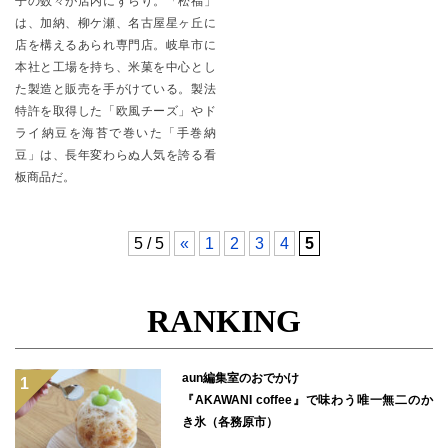
子の数々が店内にずらり。「松福」
は、加納、柳ケ瀬、名古屋星ヶ丘に
店を構えるあられ専門店。岐阜市に
本社と工場を持ち、米菓を中心とし
た製造と販売を手がけている。製法
特許を取得した「欧風チーズ」やド
ライ納豆を海苔で巻いた「手巻納
豆」は、長年変わらぬ人気を誇る看
板商品だ。
5 / 5
«
1
2
3
4
5
RANKING
aun編集室のおでかけ
『AKAWANI coffee』で味わう唯一無二のか
き氷（各務原市）