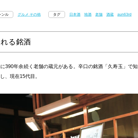
ャンル
グルメ その他
タグ
日本酒
地酒
老舗
酒蔵
aun63rd
われる銘酒
に390年余続く老舗の蔵元がある。辛口の銘酒「久寿玉」で
し、現在15代目。