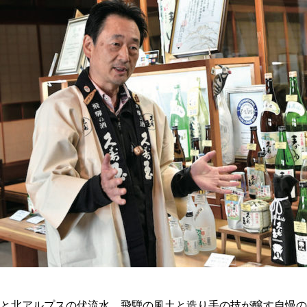
と北アルプスの伏流水、飛騨の風土と造り手の技が醸す自慢の