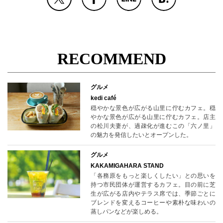
RECOMMEND
グルメ
kedi café
穏やかな景色が広がる山里に佇むカフェ。穏
やかな景色が広がる山里に佇むカフェ。店主
の松川夫妻が、過疎化が進むこの「六ノ里」
の魅力を発信したいとオープンした。
グルメ
KAKAMIGAHARA STAND
「各務原をもっと楽しくしたい」との思いを
持つ市民団体が運営するカフェ。目の前に芝
生が広がる店内やテラス席では、季節ごとに
ブレンドを変えるコーヒーや素朴な味わいの
蒸しパンなどが楽しめる。