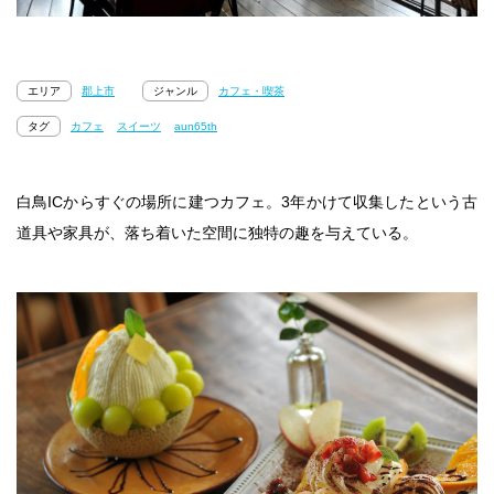
エリア
郡上市
ジャンル
カフェ・喫茶
タグ
カフェ
スイーツ
aun65th
白鳥ICからすぐの場所に建つカフェ。3年かけて収集したという古
道具や家具が、落ち着いた空間に独特の趣を与えている。