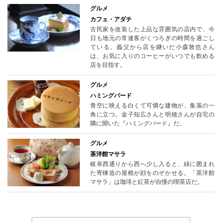
グルメ
カフェ・アダチ
古民家を改装した上品な雰囲気の店内で、今
日も地元の常連客がくつろぎの時間を過ごし
ている。義父から店を継いだ小森敦也さん
は、お気に入りのコーヒーがいつでも飲める
店を目指す。
グルメ
ハミングバード
青空に映える白くて可憐な建物が、集落の一
角に立つ。金子知広さんと明穂さんが自宅の
隣に開いた『ハミングバード』だ。
グルメ
茶洋館マサラ
岐阜西通りから西へ少し入ると、緑に囲まれ
た寄棟造の屋根が顔をのぞかせる。「茶洋館
マサラ」は珈琲と紅茶が自慢の喫茶店だ。