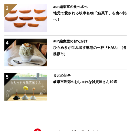
aun編集室の食べ比べ
地元で愛される岐阜名物「鮎菓子」を食べ比
べ！
aun編集室のおでかけ
ひらめきが生み出す魅惑の一杯『HAU』（各
務原市）
まとめ記事
岐阜市近郊のおしゃれな雑貨屋さん10選