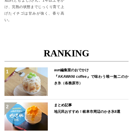
知詳(ともよし)さん。1年以上をか
け、完熟の状態までじっくり育て上
げたイチゴは甘みが強く、香り高
い。
RANKING
aun編集室のおでかけ
『AKAWANI coffee』で味わう唯一無二のか
き氷（各務原市）
まとめ記事
地元民おすすめ！岐阜市周辺のかき氷8選